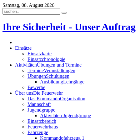
Samstag, 08. August 2026
Ihre Sicherheit - Unser Auftrag
Einsätze
Einsatzkarte
Einsatzchronologie
Aktivitäten
Übungen und Termine
Termine
Veranstaltungen
Übungen
Schulungen
Ausbildung
Lehrgänge
Bewerbe
Über uns
Die Feuerwehr
Das Kommando
Organisation
Mannschaft
Jugendgruppe
Aktivitäten Jugendgruppe
Einsatzbereich
Feuerwehrhaus
Fahrzeuge
Kommandofahrzeug 1