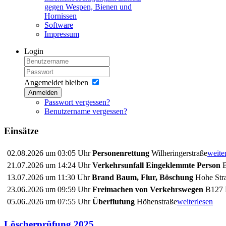
gegen Wespen, Bienen und
Hornissen
Software
Impressum
Login
Angemeldet bleiben
Anmelden
Passwort vergessen?
Benutzername vergessen?
Einsätze
02.08.2026 um 03:05 Uhr
Personenrettung
Wilheringerstraße
weite
21.07.2026 um 14:24 Uhr
Verkehrsunfall Eingeklemmte Person
B
13.07.2026 um 11:30 Uhr
Brand Baum, Flur, Böschung
Hohe Stra
23.06.2026 um 09:59 Uhr
Freimachen von Verkehrswegen
B127 
05.06.2026 um 07:55 Uhr
Überflutung
Höhenstraße
weiterlesen
Löscherprüfung 2025