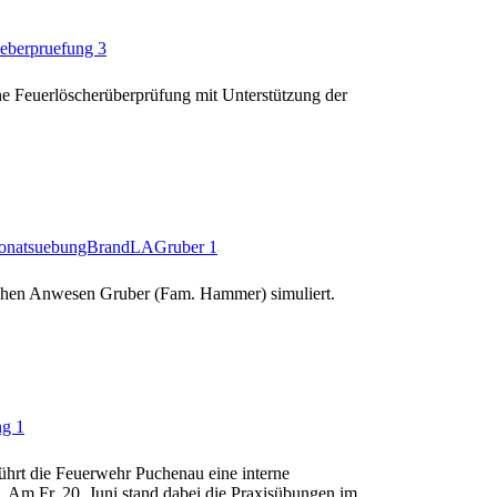
e Feuerlöscherüberprüfung mit Unterstützung der
ichen Anwesen Gruber (Fam. Hammer) simuliert.
ührt die Feuerwehr Puchenau eine interne
. Am Fr. 20. Juni stand dabei die Praxisübungen im