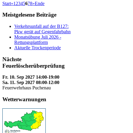
Start
«
1
2
3
4
5
6
7
8
»
Ende
Meistgelesene Beiträge
Verkehrsunfall auf der B127:
Pkw gerät auf Gegenfahrbahn
Monatsübung Juli 2026 -
Rettungsplattform
Aktuelle Trockenperiode
Nächste
Feuerlöscherüberprüfung
Fr. 10. Sep 2027 14:00-19:00
Sa. 11. Sep 2027 08:00-12:00
Feuerwehrhaus Puchenau
Wetterwarnungen