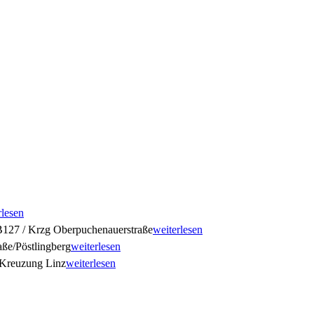
rlesen
127 / Krzg Oberpuchenauerstraße
weiterlesen
ße/Pöstlingberg
weiterlesen
Kreuzung Linz
weiterlesen