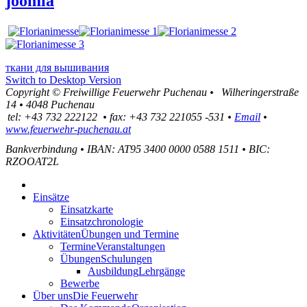
joomla
ткани для вышивания
Switch to Desktop Version
Copyright ©
Freiwillige Feuerwehr Puchenau
•
Wilheringerstraße
14
•
4048
Puchenau
tel:
+43 732 222122
•
fax
:
+43 732 221055 -531
•
Email
•
www.feuerwehr-puchenau.at
Bankverbindung
•
IBAN: AT95 3400 0000 0588 1511
•
BIC:
RZOOAT2L
Einsätze
Einsatzkarte
Einsatzchronologie
Aktivitäten
Übungen und Termine
Termine
Veranstaltungen
Übungen
Schulungen
Ausbildung
Lehrgänge
Bewerbe
Über uns
Die Feuerwehr