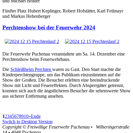
und Michael Bräuer
Fünfter Platz Hubert Keplinger, Robert Hofstätter, Karl Feilmayr
und Markus Hehenberger
Perchtenshow bei der Feuerwehr 2024
Die Feuerwehr Puchenau veranstaltete am Sa. 14. Dezember eine
Perchtenshow beim Feuerwehrhaus.
Die
Schleißheim Perchten
waren zu Gast. Den Start machte die
Kinderperchtengruppe, um das Publikum einzustimmen auf die
Show der Großen. Die Besucher erlebten eine beeindruckende
Show mit Licht und Feuereffekten. Durch Absperrgitter getrennt,
konnten sich auch die ängstlicheren Besucher die sehenswerte Show
aus sicherer Entfernung ansehen.
1
2
3
4
5
6
7
8
9
10
»
Ende
Switch to Desktop Version
Copyright ©
Freiwillige Feuerwehr Puchenau
•
Wilheringerstraße
14
•
4048
Puchenau