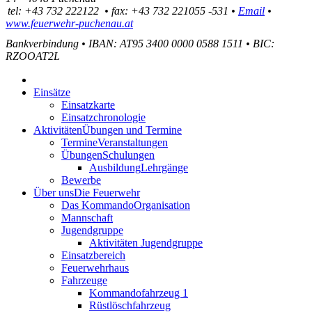
tel:
+43 732 222122
•
fax
:
+43 732 221055 -531
•
Email
•
www.feuerwehr-puchenau.at
Bankverbindung
•
IBAN: AT95 3400 0000 0588 1511
•
BIC:
RZOOAT2L
Einsätze
Einsatzkarte
Einsatzchronologie
Aktivitäten
Übungen und Termine
Termine
Veranstaltungen
Übungen
Schulungen
Ausbildung
Lehrgänge
Bewerbe
Über uns
Die Feuerwehr
Das Kommando
Organisation
Mannschaft
Jugendgruppe
Aktivitäten Jugendgruppe
Einsatzbereich
Feuerwehrhaus
Fahrzeuge
Kommandofahrzeug 1
Rüstlöschfahrzeug