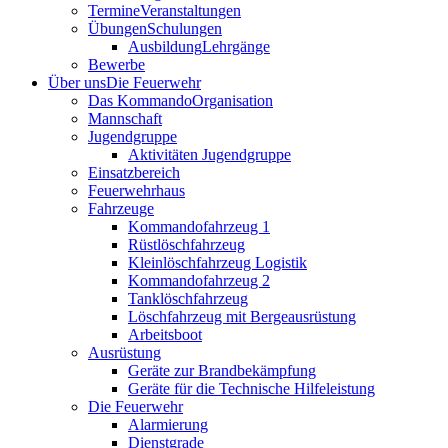
Termine
Veranstaltungen
Übungen
Schulungen
Ausbildung
Lehrgänge
Bewerbe
Über uns
Die Feuerwehr
Das Kommando
Organisation
Mannschaft
Jugendgruppe
Aktivitäten Jugendgruppe
Einsatzbereich
Feuerwehrhaus
Fahrzeuge
Kommandofahrzeug 1
Rüstlöschfahrzeug
Kleinlöschfahrzeug Logistik
Kommandofahrzeug 2
Tanklöschfahrzeug
Löschfahrzeug mit Bergeausrüstung
Arbeitsboot
Ausrüstung
Geräte zur Brandbekämpfung
Geräte für die Technische Hilfeleistung
Die Feuerwehr
Alarmierung
Dienstgrade