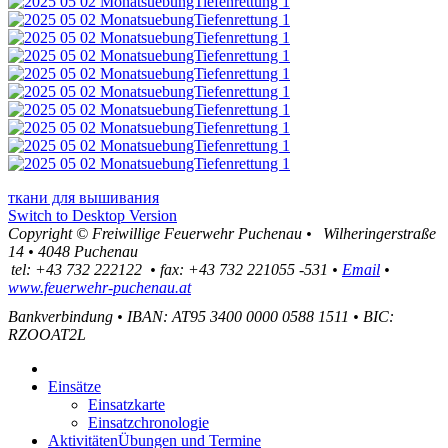
ткани для вышивания
Switch to Desktop Version
Copyright ©
Freiwillige Feuerwehr Puchenau
•
Wilheringerstraße
14
•
4048
Puchenau
tel:
+43 732 222122
•
fax
:
+43 732 221055 -531
•
Email
•
www.feuerwehr-puchenau.at
Bankverbindung
•
IBAN: AT95 3400 0000 0588 1511
•
BIC:
RZOOAT2L
Einsätze
Einsatzkarte
Einsatzchronologie
Aktivitäten
Übungen und Termine