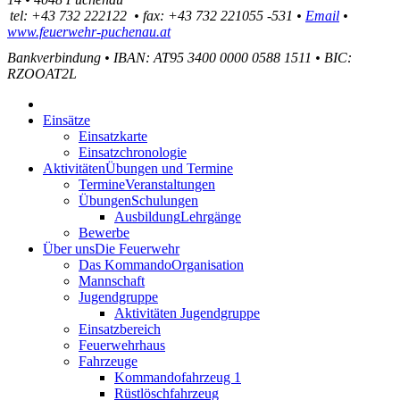
tel:
+43 732 222122
•
fax
:
+43 732 221055 -531
•
Email
•
www.feuerwehr-puchenau.at
Bankverbindung
•
IBAN: AT95 3400 0000 0588 1511
•
BIC:
RZOOAT2L
Einsätze
Einsatzkarte
Einsatzchronologie
Aktivitäten
Übungen und Termine
Termine
Veranstaltungen
Übungen
Schulungen
Ausbildung
Lehrgänge
Bewerbe
Über uns
Die Feuerwehr
Das Kommando
Organisation
Mannschaft
Jugendgruppe
Aktivitäten Jugendgruppe
Einsatzbereich
Feuerwehrhaus
Fahrzeuge
Kommandofahrzeug 1
Rüstlöschfahrzeug