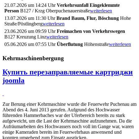
21.07.2026 um 14:24 Uhr
Verkehrsunfall Eingeklemmte
Person
B127 / Krzg Oberpuchenauerstraße
weiterlesen
13.07.2026 um 11:30 Uhr
Brand Baum, Flur, Böschung
Hohe
Straße/Pöstlingberg
weiterlesen
23.06.2026 um 09:59 Uhr
Freimachen von Verkehrswegen
B127 Kreuzung Linz
weiterlesen
05.06.2026 um 07:55 Uhr
Überflutung
Höhenstraße
weiterlesen
Kehrmaschinenbergung
Купить перезаправляемые картриджи
joomla
Zur Berung einer Kehrmaschine wurde die Feuerwehr Puchenau am
Abend des 4. Juni 2013 gerufen. Aufgrund des Hochwasser
führenden Hammerbaches war der Uferbereich bereits zu stark
aufgeweicht, um die Last der Kehrmaschine aufzunehmen. Da die
Aufräumarbeiten des Hochwassers noch voll im Gange war, waren
einige Kameraden bereits im Feuerwehrhaus anwensend und
konnten umgehend zum Einsatz ausrücken.