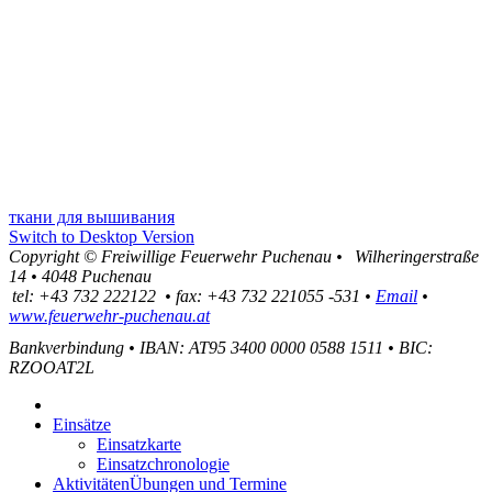
ткани для вышивания
Switch to Desktop Version
Copyright ©
Freiwillige Feuerwehr Puchenau
•
Wilheringerstraße
14
•
4048
Puchenau
tel:
+43 732 222122
•
fax
:
+43 732 221055 -531
•
Email
•
www.feuerwehr-puchenau.at
Bankverbindung
•
IBAN: AT95 3400 0000 0588 1511
•
BIC:
RZOOAT2L
Einsätze
Einsatzkarte
Einsatzchronologie
Aktivitäten
Übungen und Termine