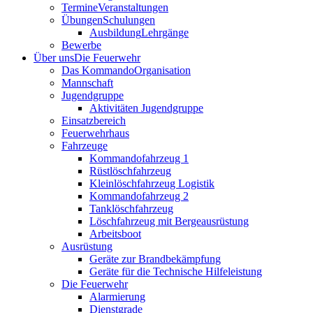
Termine
Veranstaltungen
Übungen
Schulungen
Ausbildung
Lehrgänge
Bewerbe
Über uns
Die Feuerwehr
Das Kommando
Organisation
Mannschaft
Jugendgruppe
Aktivitäten Jugendgruppe
Einsatzbereich
Feuerwehrhaus
Fahrzeuge
Kommandofahrzeug 1
Rüstlöschfahrzeug
Kleinlöschfahrzeug Logistik
Kommandofahrzeug 2
Tanklöschfahrzeug
Löschfahrzeug mit Bergeausrüstung
Arbeitsboot
Ausrüstung
Geräte zur Brandbekämpfung
Geräte für die Technische Hilfeleistung
Die Feuerwehr
Alarmierung
Dienstgrade