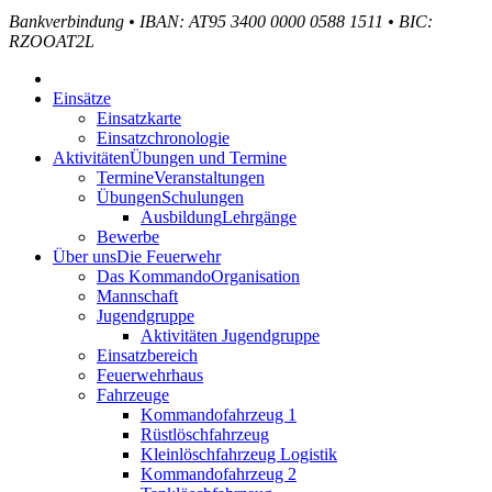
Bankverbindung
•
IBAN: AT95 3400 0000 0588 1511
•
BIC:
RZOOAT2L
Einsätze
Einsatzkarte
Einsatzchronologie
Aktivitäten
Übungen und Termine
Termine
Veranstaltungen
Übungen
Schulungen
Ausbildung
Lehrgänge
Bewerbe
Über uns
Die Feuerwehr
Das Kommando
Organisation
Mannschaft
Jugendgruppe
Aktivitäten Jugendgruppe
Einsatzbereich
Feuerwehrhaus
Fahrzeuge
Kommandofahrzeug 1
Rüstlöschfahrzeug
Kleinlöschfahrzeug Logistik
Kommandofahrzeug 2