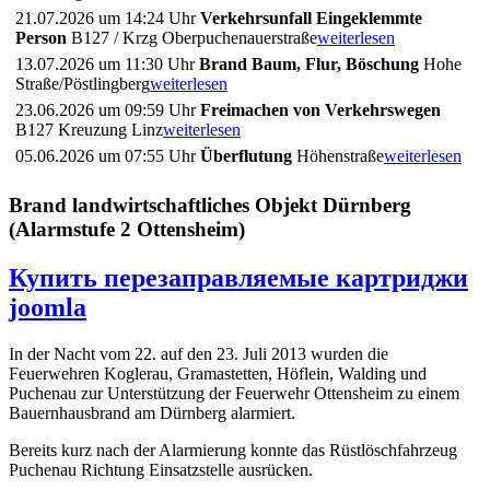
21.07.2026 um 14:24 Uhr
Verkehrsunfall Eingeklemmte
Person
B127 / Krzg Oberpuchenauerstraße
weiterlesen
13.07.2026 um 11:30 Uhr
Brand Baum, Flur, Böschung
Hohe
Straße/Pöstlingberg
weiterlesen
23.06.2026 um 09:59 Uhr
Freimachen von Verkehrswegen
B127 Kreuzung Linz
weiterlesen
05.06.2026 um 07:55 Uhr
Überflutung
Höhenstraße
weiterlesen
Brand landwirtschaftliches Objekt Dürnberg
(Alarmstufe 2 Ottensheim)
Купить перезаправляемые картриджи
joomla
In der Nacht vom 22. auf den 23. Juli 2013 wurden die
Feuerwehren Koglerau, Gramastetten, Höflein, Walding und
Puchenau zur Unterstützung der Feuerwehr Ottensheim zu einem
Bauernhausbrand am Dürnberg alarmiert.
Bereits kurz nach der Alarmierung konnte das Rüstlöschfahrzeug
Puchenau Richtung Einsatzstelle ausrücken.