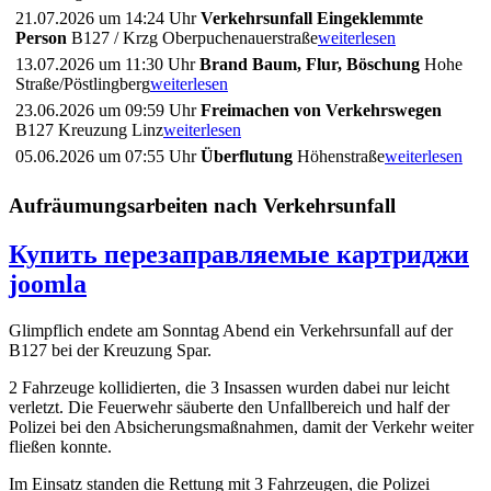
21.07.2026 um 14:24 Uhr
Verkehrsunfall Eingeklemmte
Person
B127 / Krzg Oberpuchenauerstraße
weiterlesen
13.07.2026 um 11:30 Uhr
Brand Baum, Flur, Böschung
Hohe
Straße/Pöstlingberg
weiterlesen
23.06.2026 um 09:59 Uhr
Freimachen von Verkehrswegen
B127 Kreuzung Linz
weiterlesen
05.06.2026 um 07:55 Uhr
Überflutung
Höhenstraße
weiterlesen
Aufräumungsarbeiten nach Verkehrsunfall
Купить перезаправляемые картриджи
joomla
Glimpflich endete am Sonntag Abend ein Verkehrsunfall auf der
B127 bei der Kreuzung Spar.
2 Fahrzeuge kollidierten, die 3 Insassen wurden dabei nur leicht
verletzt. Die Feuerwehr säuberte den Unfallbereich und half der
Polizei bei den Absicherungsmaßnahmen, damit der Verkehr weiter
fließen konnte.
Im Einsatz standen die Rettung mit 3 Fahrzeugen, die Polizei