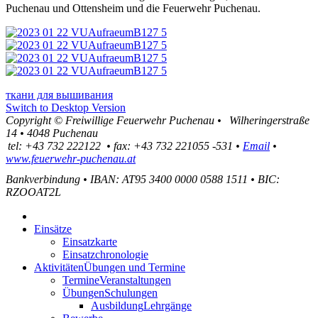
Puchenau und Ottensheim und die Feuerwehr Puchenau.
ткани для вышивания
Switch to Desktop Version
Copyright ©
Freiwillige Feuerwehr Puchenau
•
Wilheringerstraße
14
•
4048
Puchenau
tel:
+43 732 222122
•
fax
:
+43 732 221055 -531
•
Email
•
www.feuerwehr-puchenau.at
Bankverbindung
•
IBAN: AT95 3400 0000 0588 1511
•
BIC:
RZOOAT2L
Einsätze
Einsatzkarte
Einsatzchronologie
Aktivitäten
Übungen und Termine
Termine
Veranstaltungen
Übungen
Schulungen
Ausbildung
Lehrgänge