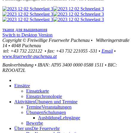
ткани для вышивания
Switch to Desktop Version
Copyright ©
Freiwillige Feuerwehr Puchenau
•
Wilheringerstraße
14
•
4048
Puchenau
tel:
+43 732 222122
•
fax
:
+43 732 221055 -531
•
Email
•
www.feuerwehr-puchenau.at
Bankverbindung
•
IBAN: AT95 3400 0000 0588 1511
•
BIC:
RZOOAT2L
Einsätze
Einsatzkarte
Einsatzchronologie
Aktivitäten
Übungen und Termine
Termine
Veranstaltungen
Übungen
Schulungen
Ausbildung
Lehrgänge
Bewerbe
Über uns
Die Feuerwehr