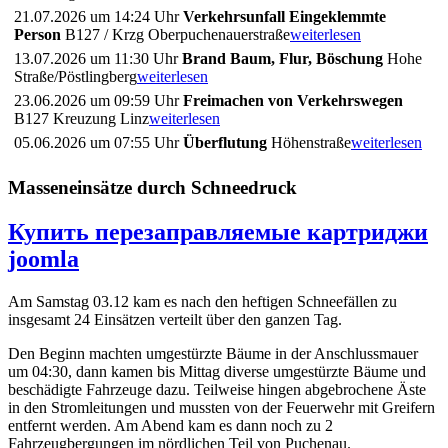
21.07.2026 um 14:24 Uhr
Verkehrsunfall Eingeklemmte
Person
B127 / Krzg Oberpuchenauerstraße
weiterlesen
13.07.2026 um 11:30 Uhr
Brand Baum, Flur, Böschung
Hohe
Straße/Pöstlingberg
weiterlesen
23.06.2026 um 09:59 Uhr
Freimachen von Verkehrswegen
B127 Kreuzung Linz
weiterlesen
05.06.2026 um 07:55 Uhr
Überflutung
Höhenstraße
weiterlesen
Masseneinsätze durch Schneedruck
Купить перезаправляемые картриджи
joomla
Am Samstag 03.12 kam es nach den heftigen Schneefällen zu
insgesamt 24 Einsätzen verteilt über den ganzen Tag.
Den Beginn machten umgestürzte Bäume in der Anschlussmauer
um 04:30, dann kamen bis Mittag diverse umgestürzte Bäume und
beschädigte Fahrzeuge dazu. Teilweise hingen abgebrochene Äste
in den Stromleitungen und mussten von der Feuerwehr mit Greifern
entfernt werden. Am Abend kam es dann noch zu 2
Fahrzeugbergungen im nördlichen Teil von Puchenau.