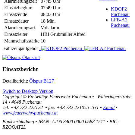
Alarmierungszeit
07:45 Uhr
Einsatzbeginn:
07:49 Uhr
KDOF2
Einsatzende
08:03 Uhr
Puchenau
LFB-A2
Einsatzdauer
18 Min.
Puchenau
Alarmierungsart
Vollalarm
Einsatzleiter
HBI Grubmüller Alfred
Mannschaftsstärke
10
Fahrzeugaufgebot
Einsatzbericht
Detailbericht:
Ölspur B127
Switch to Desktop Version
Copyright ©
Freiwillige Feuerwehr Puchenau
•
Wilheringerstraße
14
•
4048
Puchenau
tel:
+43 732 222122
•
fax
:
+43 732 221055 -531
•
Email
•
www.feuerwehr-puchenau.at
Bankverbindung
•
IBAN: AT95 3400 0000 0588 1511
•
BIC:
RZOOAT2L