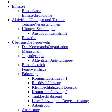
Einsätze
Einsatzkarte
Einsatzchronologie
Aktivitäten
Übungen und Termine
Termine
Veranstaltungen
Übungen
Schulungen
Ausbildung
Lehrgänge
Bewerbe
Über uns
Die Feuerwehr
Das Kommando
Organisation
Mannschaft
Jugendgruppe
Aktivitäten Jugendgruppe
Einsatzbereich
Feuerwehrhaus
Fahrzeuge
Kommandofahrzeug 1
Rüstlöschfahrzeug
Kleinlöschfahrzeug Logistik
Kommandofahrzeug 2
Tanklöschfahrzeug
Löschfahrzeug mit Bergeausrüstung
Arbeitsboot
Ausrüstung