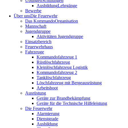
Übungen
Schulungen
Ausbildung
Lehrgänge
Bewerbe
Über uns
Die Feuerwehr
Das Kommando
Organisation
Mannschaft
Jugendgruppe
Aktivitäten Jugendgruppe
Einsatzbereich
Feuerwehrhaus
Fahrzeuge
Kommandofahrzeug 1
Rüstlöschfahrzeug
Kleinlöschfahrzeug Logistik
Kommandofahrzeug 2
Tanklöschfahrzeug
Löschfahrzeug mit Bergeausrüstung
Arbeitsboot
Ausrüstung
Geräte zur Brandbekämpfung
Geräte für die Technische Hilfeleistung
Die Feuerwehr
Alarmierung
Dienstgrade
Ausbildung