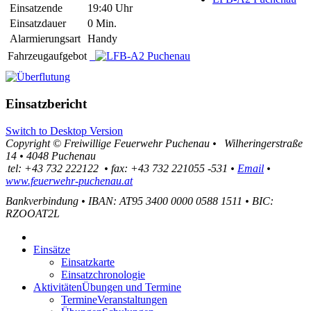
Einsatzende
19:40 Uhr
Einsatzdauer
0 Min.
Alarmierungsart
Handy
Fahrzeugaufgebot
Einsatzbericht
Switch to Desktop Version
Copyright ©
Freiwillige Feuerwehr Puchenau
•
Wilheringerstraße
14
•
4048
Puchenau
tel:
+43 732 222122
•
fax
:
+43 732 221055 -531
•
Email
•
www.feuerwehr-puchenau.at
Bankverbindung
•
IBAN: AT95 3400 0000 0588 1511
•
BIC:
RZOOAT2L
Einsätze
Einsatzkarte
Einsatzchronologie
Aktivitäten
Übungen und Termine
Termine
Veranstaltungen