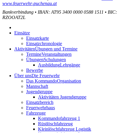
www.feuerwehr-puchenau.at
Bankverbindung
•
IBAN: AT95 3400 0000 0588 1511
•
BIC:
RZOOAT2L
Einsätze
Einsatzkarte
Einsatzchronologie
Aktivitäten
Übungen und Termine
Termine
Veranstaltungen
Übungen
Schulungen
Ausbildung
Lehrgänge
Bewerbe
Über uns
Die Feuerwehr
Das Kommando
Organisation
Mannschaft
Jugendgruppe
Aktivitäten Jugendgruppe
Einsatzbereich
Feuerwehrhaus
Fahrzeuge
Kommandofahrzeug 1
Rüstlöschfahrzeug
Kleinlöschfahrzeug Logistik