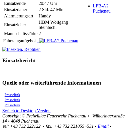
Einsatzende
20:47 Uhr
LFB-A2
Einsatzdauer
2 Std. 47 Min.
Puchenau
Alarmierungsart
Handy
HBM Wolfgang
Einsatzleiter
Steinbichl
Mannschaftsstärke
2
Fahrzeugaufgebot
Einsatzbericht
Quelle oder weiterführende Informationen
Presselink
Presselink
Presselink
Switch to Desktop Version
Copyright ©
Freiwillige Feuerwehr Puchenau
•
Wilheringerstraße
14
•
4048
Puchenau
tel:
+43 732 222122
•
fax
:
+43 732 221055 -531
•
Email
•