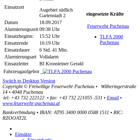
Einsatzort
Augebiet südlich
eingesetzte Kräfte
Gartenstadt 2
Datum
18.09.2017
Feuerwehr Puchenau
Alarmierungszeit
09:38 Uhr
Einsatzbeginn:
15:52 Uhr
TLFA 2000
Puchenau
Einsatzende
16:19 Uhr
Einsatzdauer
6 Std. 41 Min.
Alarmierungsart
Vollalarm
Einsatzleiter
BI Kronsteiner Gerald
Fahrzeugaufgebot
Switch to Desktop Version
Copyright ©
Freiwillige Feuerwehr Puchenau
•
Wilheringerstraße
14
•
4048
Puchenau
tel:
+43 732 222122
•
fax
:
+43 732 221055 -531
•
Email
•
www.feuerwehr-puchenau.at
Bankverbindung
•
IBAN: AT95 3400 0000 0588 1511
•
BIC:
RZOOAT2L
Einsätze
Einsatzkarte