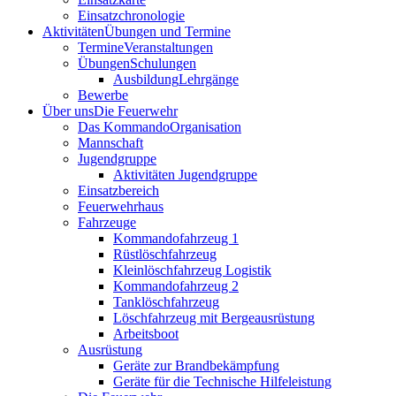
Einsatzchronologie
Aktivitäten
Übungen und Termine
Termine
Veranstaltungen
Übungen
Schulungen
Ausbildung
Lehrgänge
Bewerbe
Über uns
Die Feuerwehr
Das Kommando
Organisation
Mannschaft
Jugendgruppe
Aktivitäten Jugendgruppe
Einsatzbereich
Feuerwehrhaus
Fahrzeuge
Kommandofahrzeug 1
Rüstlöschfahrzeug
Kleinlöschfahrzeug Logistik
Kommandofahrzeug 2
Tanklöschfahrzeug
Löschfahrzeug mit Bergeausrüstung
Arbeitsboot
Ausrüstung
Geräte zur Brandbekämpfung
Geräte für die Technische Hilfeleistung