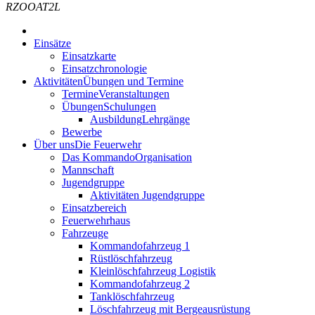
RZOOAT2L
Einsätze
Einsatzkarte
Einsatzchronologie
Aktivitäten
Übungen und Termine
Termine
Veranstaltungen
Übungen
Schulungen
Ausbildung
Lehrgänge
Bewerbe
Über uns
Die Feuerwehr
Das Kommando
Organisation
Mannschaft
Jugendgruppe
Aktivitäten Jugendgruppe
Einsatzbereich
Feuerwehrhaus
Fahrzeuge
Kommandofahrzeug 1
Rüstlöschfahrzeug
Kleinlöschfahrzeug Logistik
Kommandofahrzeug 2
Tanklöschfahrzeug
Löschfahrzeug mit Bergeausrüstung