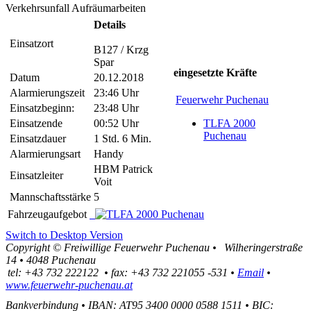
Verkehrsunfall Aufräumarbeiten
Details
Einsatzort
B127 / Krzg
Spar
eingesetzte Kräfte
Datum
20.12.2018
Alarmierungszeit
23:46 Uhr
Feuerwehr Puchenau
Einsatzbeginn:
23:48 Uhr
Einsatzende
00:52 Uhr
TLFA 2000
Puchenau
Einsatzdauer
1 Std. 6 Min.
Alarmierungsart
Handy
HBM Patrick
Einsatzleiter
Voit
Mannschaftsstärke
5
Fahrzeugaufgebot
Switch to Desktop Version
Copyright ©
Freiwillige Feuerwehr Puchenau
•
Wilheringerstraße
14
•
4048
Puchenau
tel:
+43 732 222122
•
fax
:
+43 732 221055 -531
•
Email
•
www.feuerwehr-puchenau.at
Bankverbindung
•
IBAN: AT95 3400 0000 0588 1511
•
BIC: