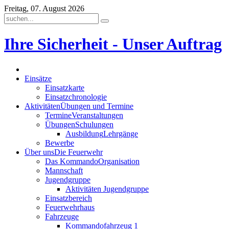
Freitag, 07. August 2026
Ihre Sicherheit - Unser Auftrag
Einsätze
Einsatzkarte
Einsatzchronologie
Aktivitäten
Übungen und Termine
Termine
Veranstaltungen
Übungen
Schulungen
Ausbildung
Lehrgänge
Bewerbe
Über uns
Die Feuerwehr
Das Kommando
Organisation
Mannschaft
Jugendgruppe
Aktivitäten Jugendgruppe
Einsatzbereich
Feuerwehrhaus
Fahrzeuge
Kommandofahrzeug 1