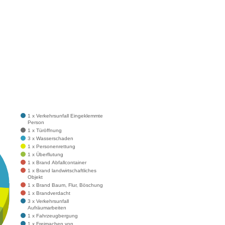
1 x Verkehrsunfall Eingeklemmte
Person
1 x Türöffnung
3 x Wasserschaden
1 x Personenrettung
1 x Überflutung
1 x Brand Abfallcontainer
1 x Brand landwirtschaftliches
Objekt
1 x Brand Baum, Flur, Böschung
1 x Brandverdacht
3 x Verkehrsunfall
Aufräumarbeiten
1 x Fahrzeugbergung
1 x Freimachen von