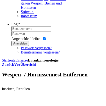
gegen Wespen, Bienen und
Hornissen
Software
Impressum
Login
Angemeldet bleiben
Anmelden
Passwort vergessen?
Benutzername vergessen?
Startseite
Einsätze
Einsatzchronologie
Zurück
Vor
Übersicht
Wespen- / Hornissennest Entfernen
Insekten, Reptilien