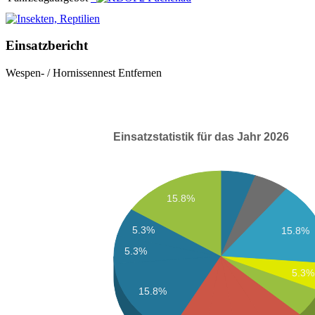
Einsatzbericht
Wespen- / Hornissennest Entfernen
Einsatzstatistik für das Jahr 2026
15.8%
5.3%
15.8%
5.3%
5.3%
15.8%