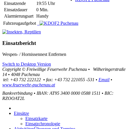
Einsatzende
19:55 Uhr
Einsatzdauer
0 Min.
Alarmierungsart
Handy
Fahrzeugaufgebot
Einsatzbericht
Wespen- / Hornissennest Entfernen
Switch to Desktop Version
Copyright ©
Freiwillige Feuerwehr Puchenau
•
Wilheringerstraße
14
•
4048
Puchenau
tel:
+43 732 222122
•
fax
:
+43 732 221055 -531
•
Email
•
www.feuerwehr-puchenau.at
Bankverbindung
•
IBAN: AT95 3400 0000 0588 1511
•
BIC:
RZOOAT2L
Einsätze
Einsatzkarte
Einsatzchronologie
Aktivitäten
Übungen und Termine