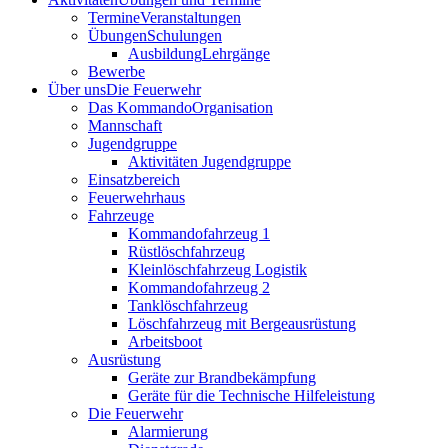
Termine
Veranstaltungen
Übungen
Schulungen
Ausbildung
Lehrgänge
Bewerbe
Über uns
Die Feuerwehr
Das Kommando
Organisation
Mannschaft
Jugendgruppe
Aktivitäten Jugendgruppe
Einsatzbereich
Feuerwehrhaus
Fahrzeuge
Kommandofahrzeug 1
Rüstlöschfahrzeug
Kleinlöschfahrzeug Logistik
Kommandofahrzeug 2
Tanklöschfahrzeug
Löschfahrzeug mit Bergeausrüstung
Arbeitsboot
Ausrüstung
Geräte zur Brandbekämpfung
Geräte für die Technische Hilfeleistung
Die Feuerwehr
Alarmierung