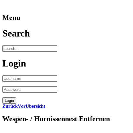
Menu
Search
Login
Zurück
Vor
Übersicht
Wespen- / Hornissennest Entfernen