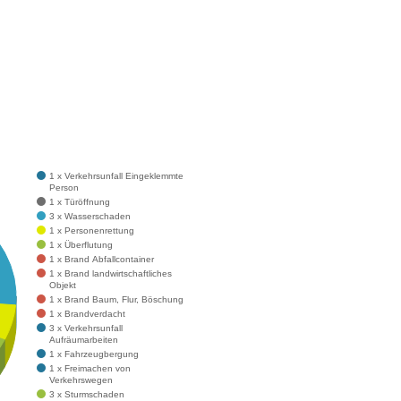
1 x Verkehrsunfall Eingeklemmte
Person
1 x Türöffnung
3 x Wasserschaden
1 x Personenrettung
1 x Überflutung
1 x Brand Abfallcontainer
1 x Brand landwirtschaftliches
Objekt
1 x Brand Baum, Flur, Böschung
1 x Brandverdacht
3 x Verkehrsunfall
Aufräumarbeiten
1 x Fahrzeugbergung
1 x Freimachen von
Verkehrswegen
3 x Sturmschaden