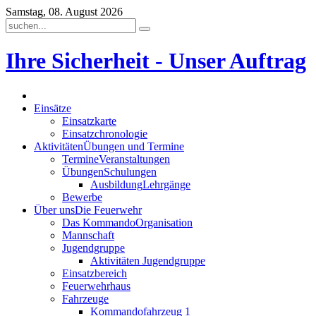
Samstag, 08. August 2026
Ihre Sicherheit - Unser Auftrag
Einsätze
Einsatzkarte
Einsatzchronologie
Aktivitäten
Übungen und Termine
Termine
Veranstaltungen
Übungen
Schulungen
Ausbildung
Lehrgänge
Bewerbe
Über uns
Die Feuerwehr
Das Kommando
Organisation
Mannschaft
Jugendgruppe
Aktivitäten Jugendgruppe
Einsatzbereich
Feuerwehrhaus
Fahrzeuge
Kommandofahrzeug 1