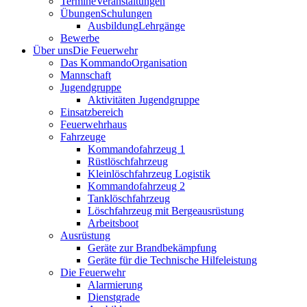
Termine
Veranstaltungen
Übungen
Schulungen
Ausbildung
Lehrgänge
Bewerbe
Über uns
Die Feuerwehr
Das Kommando
Organisation
Mannschaft
Jugendgruppe
Aktivitäten Jugendgruppe
Einsatzbereich
Feuerwehrhaus
Fahrzeuge
Kommandofahrzeug 1
Rüstlöschfahrzeug
Kleinlöschfahrzeug Logistik
Kommandofahrzeug 2
Tanklöschfahrzeug
Löschfahrzeug mit Bergeausrüstung
Arbeitsboot
Ausrüstung
Geräte zur Brandbekämpfung
Geräte für die Technische Hilfeleistung
Die Feuerwehr
Alarmierung
Dienstgrade