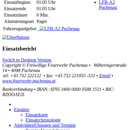
Einsatzbeginn:
01:05 Uhr
LFB-A2
Puchenau
Einsatzende
01:05 Uhr
Einsatzdauer
0 Min.
Alarmierungsart
Pager
Fahrzeugaufgebot
Einsatzbericht
Switch to Desktop Version
Copyright ©
Freiwillige Feuerwehr Puchenau
•
Wilheringerstraße
14
•
4048
Puchenau
tel:
+43 732 222122
•
fax
:
+43 732 221055 -531
•
Email
•
www.feuerwehr-puchenau.at
Bankverbindung
•
IBAN: AT95 3400 0000 0588 1511
•
BIC:
RZOOAT2L
Einsätze
Einsatzkarte
Einsatzchronologie
Aktivitäten
Übungen und Termine