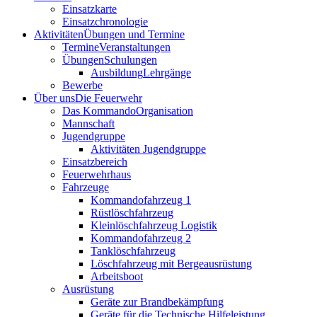
Einsatzkarte
Einsatzchronologie
Aktivitäten
Übungen und Termine
Termine
Veranstaltungen
Übungen
Schulungen
Ausbildung
Lehrgänge
Bewerbe
Über uns
Die Feuerwehr
Das Kommando
Organisation
Mannschaft
Jugendgruppe
Aktivitäten Jugendgruppe
Einsatzbereich
Feuerwehrhaus
Fahrzeuge
Kommandofahrzeug 1
Rüstlöschfahrzeug
Kleinlöschfahrzeug Logistik
Kommandofahrzeug 2
Tanklöschfahrzeug
Löschfahrzeug mit Bergeausrüstung
Arbeitsboot
Ausrüstung
Geräte zur Brandbekämpfung
Geräte für die Technische Hilfeleistung