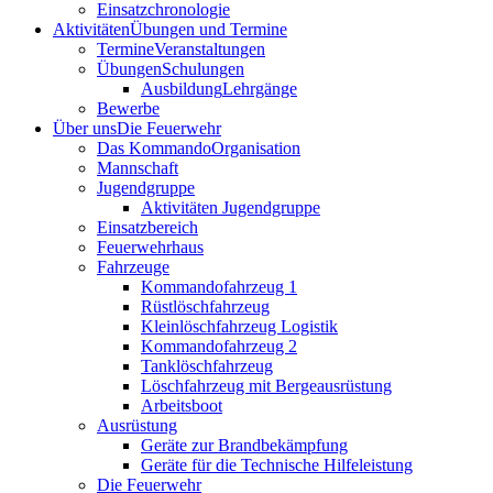
Einsatzchronologie
Aktivitäten
Übungen und Termine
Termine
Veranstaltungen
Übungen
Schulungen
Ausbildung
Lehrgänge
Bewerbe
Über uns
Die Feuerwehr
Das Kommando
Organisation
Mannschaft
Jugendgruppe
Aktivitäten Jugendgruppe
Einsatzbereich
Feuerwehrhaus
Fahrzeuge
Kommandofahrzeug 1
Rüstlöschfahrzeug
Kleinlöschfahrzeug Logistik
Kommandofahrzeug 2
Tanklöschfahrzeug
Löschfahrzeug mit Bergeausrüstung
Arbeitsboot
Ausrüstung
Geräte zur Brandbekämpfung
Geräte für die Technische Hilfeleistung
Die Feuerwehr