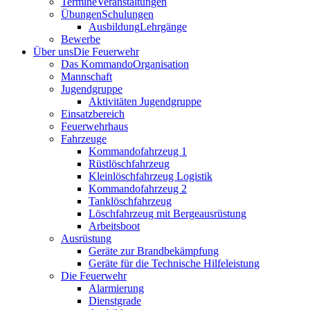
Termine
Veranstaltungen
Übungen
Schulungen
Ausbildung
Lehrgänge
Bewerbe
Über uns
Die Feuerwehr
Das Kommando
Organisation
Mannschaft
Jugendgruppe
Aktivitäten Jugendgruppe
Einsatzbereich
Feuerwehrhaus
Fahrzeuge
Kommandofahrzeug 1
Rüstlöschfahrzeug
Kleinlöschfahrzeug Logistik
Kommandofahrzeug 2
Tanklöschfahrzeug
Löschfahrzeug mit Bergeausrüstung
Arbeitsboot
Ausrüstung
Geräte zur Brandbekämpfung
Geräte für die Technische Hilfeleistung
Die Feuerwehr
Alarmierung
Dienstgrade