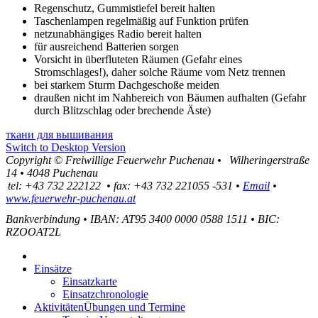
Regenschutz, Gummistiefel bereit halten
Taschenlampen regelmäßig auf Funktion prüfen
netzunabhängiges Radio bereit halten
für ausreichend Batterien sorgen
Vorsicht in überfluteten Räumen (Gefahr eines
Stromschlages!), daher solche Räume vom Netz trennen
bei starkem Sturm Dachgeschoße meiden
draußen nicht im Nahbereich von Bäumen aufhalten (Gefahr
durch Blitzschlag oder brechende Äste)
ткани для вышивания
Switch to Desktop Version
Copyright ©
Freiwillige Feuerwehr Puchenau
•
Wilheringerstraße
14
•
4048
Puchenau
tel:
+43 732 222122
•
fax
:
+43 732 221055 -531
•
Email
•
www.feuerwehr-puchenau.at
Bankverbindung
•
IBAN: AT95 3400 0000 0588 1511
•
BIC:
RZOOAT2L
Einsätze
Einsatzkarte
Einsatzchronologie
Aktivitäten
Übungen und Termine