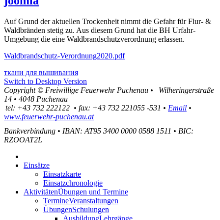
joomla
Auf Grund der aktuellen Trockenheit nimmt die Gefahr für Flur- &
Waldbränden stetig zu. Aus diesem Grund hat die BH Urfahr-
Umgebung die eine Waldbrandschutzverordnung erlassen.
Waldbrandschutz-Verordnung2020.pdf
ткани для вышивания
Switch to Desktop Version
Copyright ©
Freiwillige Feuerwehr Puchenau
•
Wilheringerstraße
14
•
4048
Puchenau
tel:
+43 732 222122
•
fax
:
+43 732 221055 -531
•
Email
•
www.feuerwehr-puchenau.at
Bankverbindung
•
IBAN: AT95 3400 0000 0588 1511
•
BIC:
RZOOAT2L
Einsätze
Einsatzkarte
Einsatzchronologie
Aktivitäten
Übungen und Termine
Termine
Veranstaltungen
Übungen
Schulungen
Ausbildung
Lehrgänge