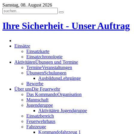
Samstag, 08. August 2026
Ihre Sicherheit - Unser Auftrag
Einsätze
Einsatzkarte
Einsatzchronologie
Aktivitäten
Übungen und Termine
Termine
Veranstaltungen
Übungen
Schulungen
Ausbildung
Lehrgänge
Bewerbe
Über uns
Die Feuerwehr
Das Kommando
Organisation
Mannschaft
Jugendgruppe
Aktivitäten Jugendgruppe
Einsatzbereich
Feuerwehrhaus
Fahrzeuge
Kommandofahrzeug 1