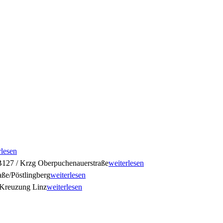
rlesen
127 / Krzg Oberpuchenauerstraße
weiterlesen
ße/Pöstlingberg
weiterlesen
Kreuzung Linz
weiterlesen