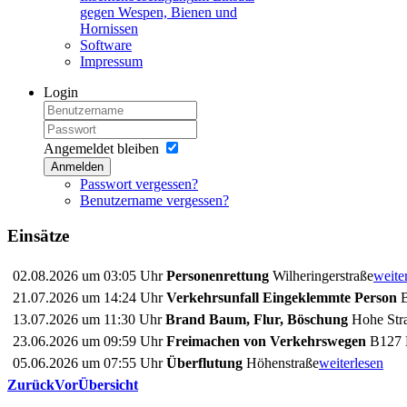
gegen Wespen, Bienen und
Hornissen
Software
Impressum
Login
Angemeldet bleiben
Anmelden
Passwort vergessen?
Benutzername vergessen?
Einsätze
02.08.2026 um 03:05 Uhr
Personenrettung
Wilheringerstraße
weite
21.07.2026 um 14:24 Uhr
Verkehrsunfall Eingeklemmte Person
B
13.07.2026 um 11:30 Uhr
Brand Baum, Flur, Böschung
Hohe Stra
23.06.2026 um 09:59 Uhr
Freimachen von Verkehrswegen
B127 
05.06.2026 um 07:55 Uhr
Überflutung
Höhenstraße
weiterlesen
Zurück
Vor
Übersicht