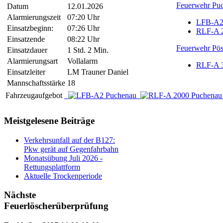
Feuerwehr Pu
Datum
12.01.2026
Alarmierungszeit
07:20 Uhr
LFB-A2
Einsatzbeginn:
07:26 Uhr
RLF-A 
Einsatzende
08:22 Uhr
Feuerwehr Pös
Einsatzdauer
1 Std. 2 Min.
Alarmierungsart
Vollalarm
RLF-A 3
Einsatzleiter
LM Trauner Daniel
Mannschaftsstärke
18
Fahrzeugaufgebot
Meistgelesene Beiträge
Verkehrsunfall auf der B127:
Pkw gerät auf Gegenfahrbahn
Monatsübung Juli 2026 -
Rettungsplattform
Aktuelle Trockenperiode
Nächste
Feuerlöscherüberprüfung