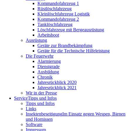
Kommandofahrzeug 1
Rüstlöschfahrzeug
Kleinlöschfahrzeug Logistik
Kommandofahrzeug 2
Tanklöschfahrzeug
Löschfahrzeug mit Bergeausrüstung
Arbeitsboot
Ausrüstung
Geräte zur Brandbekämpfung
Geräte für die Technische Hilfeleistung
Die Feuerwehr
Alarmierung
Dienstgrade
Ausbildung
Chronik
Jahresrückblick 2020
Jahresrückblick 2021
Wir in der Presse
Service
Tipps und Infos
Tipps und Infos
Links
Insektenbeseitigung
Im Einsatz gegen Wespen, Bienen
und Hornissen
Software
Impressum