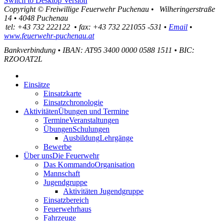
Switch to Desktop Version
Copyright ©
Freiwillige Feuerwehr Puchenau
•
Wilheringerstraße
14
•
4048
Puchenau
tel:
+43 732 222122
•
fax
:
+43 732 221055 -531
•
Email
•
www.feuerwehr-puchenau.at
Bankverbindung
•
IBAN: AT95 3400 0000 0588 1511
•
BIC:
RZOOAT2L
Einsätze
Einsatzkarte
Einsatzchronologie
Aktivitäten
Übungen und Termine
Termine
Veranstaltungen
Übungen
Schulungen
Ausbildung
Lehrgänge
Bewerbe
Über uns
Die Feuerwehr
Das Kommando
Organisation
Mannschaft
Jugendgruppe
Aktivitäten Jugendgruppe
Einsatzbereich
Feuerwehrhaus
Fahrzeuge